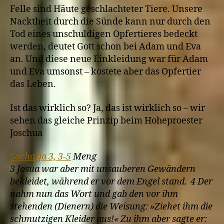
Felle sind Häute geschlachteter Tiere. Unsere
Nacktheit durch die Sünde kann nur durch den
Tod eines unschuldigen Opfertieres bedeckt
werden, deutet Gott schon bei Adam und Eva
an. Und diese neue Einkleidung war für Adam
und Eva umsonst – kostete aber das Opfertier
das Leben.
Ist das wirklich so? Ja, das ist wirklich so – wir
sehen das gleiche Prinzip beim Hoheproester
Joschua
Sacharja 3, 3-5
Meng
3 Josua war aber mit unsauberen Gewändern
bekleidet, während er vor dem Engel stand. 4 Der
nahm nun das Wort und gab den vor ihm
stehenden (Dienern) die Weisung: »Ziehet ihm die
schmutzigen Kleider aus!« Zu ihm aber sagte er: