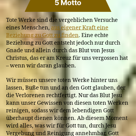
Nachfolger
5 Motto
Jesu
verloren
Tote Werke sind die vergeblichen Versuche
gehen?
eines Menschen,
aus eigener Kraft eine
Beziehung zu Gott zu finden
. Eine echte
Beziehung zu Gott entsteht jedoch nur durch
Gnade und allein durch das Blut von Jesus
Christus, das er am Kreuz für uns vergossen hat
– wenn wir daran glauben.
Wir müssen unsere toten Werke hinter uns
lassen, Buße tun und an den Gott glauben, der
die Verlorenen rechtfertigt. Nur das Blut Jesu
kann unser Gewissen von diesen toten Werken
reinigen, sodass wir dem lebendigen Gott
überhaupt dienen können. Ab diesem Moment
wird alles, was wir für Gott tun, durch Jesu
Vergebung und Reinigung annehmbar. Gott