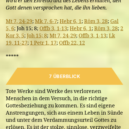
wird er den Ehrenkranz des Lebens erhalten, den
Gott denen versprochen hat, die ihn lieben.
Mt 7, 24-29
;
Mk 7, 6-7
;
Hebr 6, 1
;
Röm 3, 28
;
Gal
5, 6
; Joh 15; 8;
Offb 3, 1-13
;
Hebr 6, 1
;
Röm 3, 28
;
2
Kor 3, 5
;
Joh 15; 8
;
Mt 7, 24-29
;
Offb 3, 1-13
;
Lk
19, 11-27
;
1 Petr 1, 17
;
Offb 22, 12
*****
7 ÜBERBLICK
Tote Werke sind Werke des verlorenen
Menschen in dem Versuch, in die richtige
Gottesbeziehung zu kommen. Es sind eigene
Anstrengungen, sich aus einem Leben in Sünde
und unter dem Verdammungsurteil Gottes zu
erlösen. Es ist der stolze, sinnlose, verzweifelte