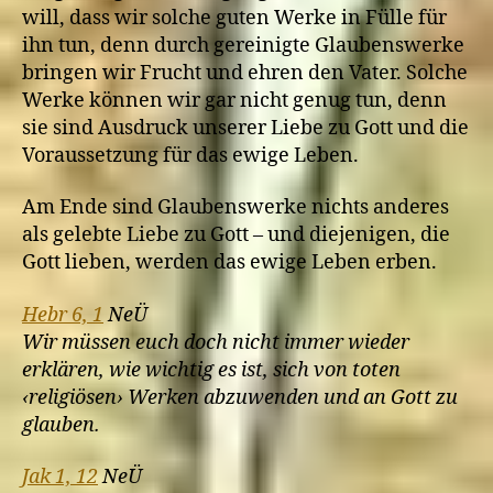
will, dass wir solche guten Werke in Fülle für
ihn tun, denn durch gereinigte Glaubenswerke
bringen wir Frucht und ehren den Vater. Solche
Werke können wir gar nicht genug tun, denn
sie sind Ausdruck unserer Liebe zu Gott und die
Voraussetzung für das ewige Leben.
Am Ende sind Glaubenswerke nichts anderes
als gelebte Liebe zu Gott – und diejenigen, die
Gott lieben, werden das ewige Leben erben.
Hebr 6, 1
NeÜ
Wir müssen euch doch nicht immer wieder
erklären, wie wichtig es ist, sich von toten
‹religiösen› Werken abzuwenden und an Gott zu
glauben.
Jak 1, 12
NeÜ