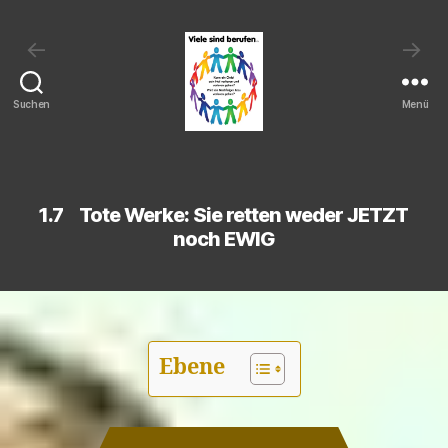
←
→
Suchen
Menü
Viele
sind
berufen:
Kann
1.7 Tote Werke: Sie retten weder JETZT
ein
noch EWIG
Christ
sein
Heil
verlieren
und
verloren
Ebene
gehen?
Wird
ein