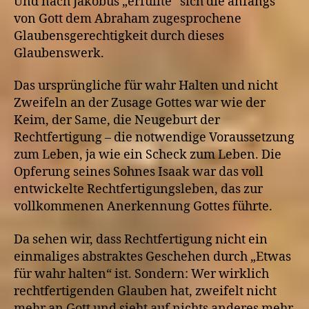
Und nach Jakobus „erfüllte“ sich die anfangs
von Gott dem Abraham zugesprochene
Glaubensgerechtigkeit durch dieses
Glaubenswerk.
Das ursprüngliche für wahr Halten und nicht
Zweifeln an der Zusage Gottes war wie der
Keim, der Same, die Neugeburt der
Rechtfertigung – die notwendige Voraussetzung
zum Leben, ja wie ein Scheck zum Leben. Die
Opferung seines Sohnes Isaak war das voll
entwickelte Rechtfertigungsleben, das zur
vollkommenen Anerkennung Gottes führte.
Da sehen wir, dass Rechtfertigung nicht ein
einmaliges abstraktes Geschehen durch „Etwas
für wahr halten“ ist. Sondern: Wer wirklich
rechtfertigenden Glauben hat, zweifelt nicht
mehr an Gott und sieht auf nichts anderes mehr