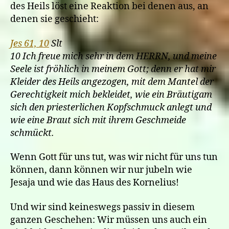
des Heils löst eine Reaktion bei denen aus, an
denen sie geschieht:
Jes 61, 10
Slt
10 Ich freue mich sehr in dem HERRN, und meine
Seele ist fröhlich in meinem Gott; denn er hat mir
Kleider des Heils angezogen, mit dem Mantel der
Gerechtigkeit mich bekleidet, wie ein Bräutigam
sich den priesterlichen Kopfschmuck anlegt und
wie eine Braut sich mit ihrem Geschmeide
schmückt.
Wenn Gott für uns tut, was wir nicht für uns tun
können, dann können wir nur jubeln wie
Jesaja und wie das Haus des Kornelius!
Und wir sind keineswegs passiv in diesem
ganzen Geschehen: Wir müssen uns auch ein