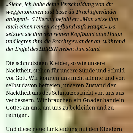
»Siehe, ich habe deine Verschuldung von dir
weggenommen und lasse dir Prachtgewänder
anlegen!« 5 Hierauf befahl er: »Man setze ihm
auch einen reinen Kopfbund aufs Haupt!« Da
setzten sie ihm den reinen Kopfbund aufs Haupt
und legten ihm die Prachtgewänder an, während
der Engel des HERRN neben ihm stand.
Die schmutzigen Kleider, so wie unsere
Nacktheit, stehen für unsere Sünde und Schuld
vor Gott. Wir können uns nicht alleine und von
selbst davon befreien, unseren Zustand der
Nacktheit uns des Schmutzes nicht von uns aus
verbessern. Wir brauchen ein Gnadenhandeln
Gottes an uns, um uns zu bekleiden und zu
reinigen.
Und diese neue Einkleidung mit den Kleidern