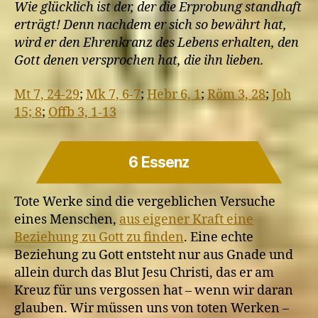
Wie glücklich ist der, der die Erprobung standhaft
erträgt! Denn nachdem er sich so bewährt hat,
wird er den Ehrenkranz des Lebens erhalten, den
Gott denen versprochen hat, die ihn lieben.
Mt 7, 24-29
;
Mk 7, 6-7
;
Hebr 6, 1
;
Röm 3, 28
;
Joh
15; 8
;
Offb 3, 1-13
6 Essenz
Tote Werke sind die vergeblichen Versuche
eines Menschen,
aus eigener Kraft eine
Beziehung zu Gott zu finden
. Eine echte
Beziehung zu Gott entsteht nur aus Gnade und
allein durch das Blut Jesu Christi, das er am
Kreuz für uns vergossen hat – wenn wir daran
glauben. Wir müssen uns von toten Werken –