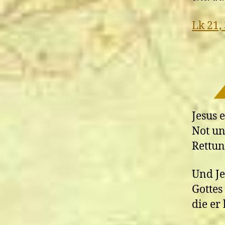
Lk 21,
Jesus 
Not un
Rettun
Und Je
Gottes
die er