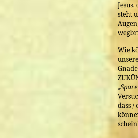
Jesus,
steht 
Augen,
wegbr
Wie k
unsere
Gnade
ZUKÜNF
„Spare
Versuc
dass /
können
schein