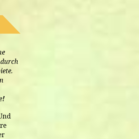
ne
adurch
iete.
um
e
!
Und
re
er