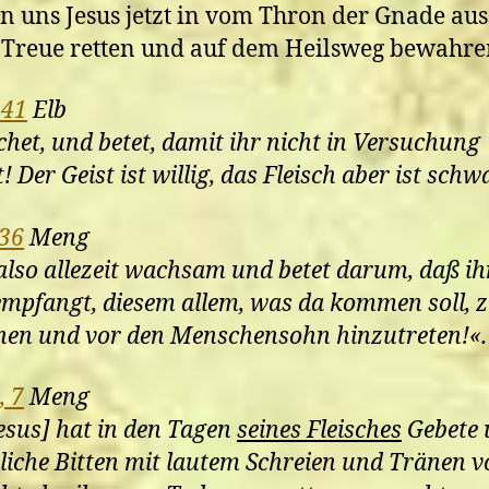
n uns Jesus jetzt in vom Thron der Gnade aus
 Treue retten und auf dem Heilsweg bewahre
 41
Elb
het, und betet, damit ihr nicht in Versuchung
! Der Geist ist willig, das Fleisch aber ist schw
 36
Meng
 also allezeit wachsam und betet darum, daß ih
empfangt, diesem allem, was da kommen soll, 
nen und vor den Menschensohn hinzutreten!«.
, 7
Meng
Jesus] hat in den Tagen
seines Fleisches
Gebete 
tliche Bitten mit lautem Schreien und Tränen v