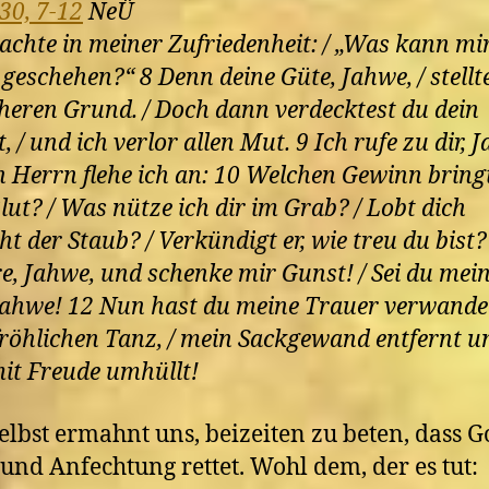
30, 7-12
NeÜ
dachte in meiner Zufriedenheit: / „Was kann mi
 geschehen?“ 8 Denn deine Güte, Jahwe, / stellt
cheren Grund. / Doch dann verdecktest du dein
, / und ich verlor allen Mut. 9 Ich rufe zu dir, J
 Herrn flehe ich an: 10 Welchen Gewinn bringt
lut? / Was nütze ich dir im Grab? / Lobt dich
cht der Staub? / Verkündigt er, wie treu du bist?
e, Jahwe, und schenke mir Gunst! / Sei du mei
 Jahwe! 12 Nun hast du meine Trauer verwandel
fröhlichen Tanz, / mein Sackgewand entfernt u
it Freude umhüllt!
selbst ermahnt uns, beizeiten zu beten, dass G
 und Anfechtung rettet. Wohl dem, der es tut: