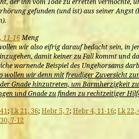
ht, der ihn vom Tode zu erretten vermochte, u
rhörung gefunden (und ist) aus seiner Angst (b
).
, 11-16
Meng
ollen wir also eifrig darauf bedacht sein, in je
inzugehen, damit keiner zu Fall kommt und d
eiche warnende Beispiel des Ungehorsams darb
o wollen wir denn mit freudiger Zuversicht z
der Gnade hinzutreten, um Barmherzigkeit zu
gen und Gnade zu finden zu rechtzeitiger Hilf
 41
;
Lk 21, 36
;
Hebr 5, 7
;
Hebr 4, 11-16
;
Lk 22,
30, 7-12