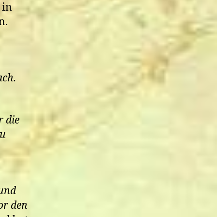
 in
n.
ach.
r die
zu
und
or den