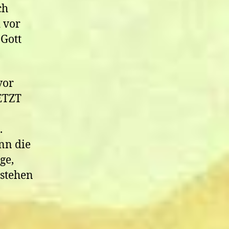
ch
 vor
 Gott
vor
JETZT
.
nn die
ge,
estehen