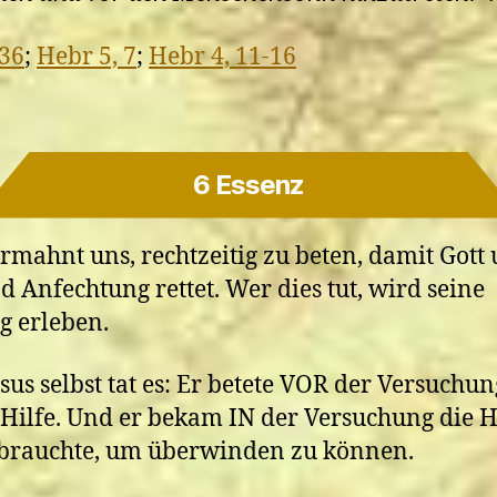
 36
;
Hebr 5, 7
;
Hebr 4, 11-16
6 Essenz
ermahnt uns, rechtzeitig zu beten, damit Gott 
d Anfechtung rettet. Wer dies tut, wird seine
g erleben.
sus selbst tat es: Er betete VOR der Versuchu
 Hilfe. Und er bekam IN der Versuchung die Hi
 brauchte, um überwinden zu können.