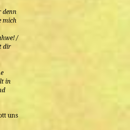
r denn
e mich
ahwe! /
 dir
ne
t in
nd
ott uns