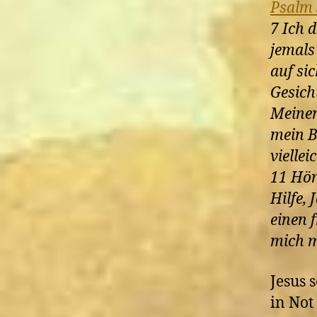
Psalm 
7 Ich 
jemals
auf si
Gesicht
Meinen
mein B
viellei
11 Hör
Hilfe,
einen 
mich m
Jesus 
in Not