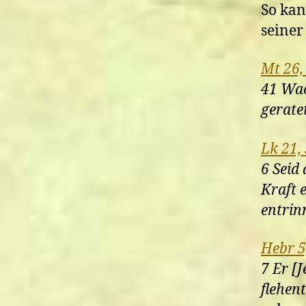
So kan
seiner
Mt 26,
41 Wac
geratet
Lk 21,
6 Seid
Kraft 
entrin
Hebr 5
7 Er [
flehen