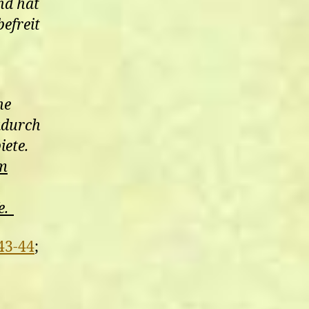
nd hat
efreit
ne
adurch
iete.
um
e.
 43-44
;