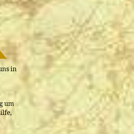
uns in
ng um
lfe,