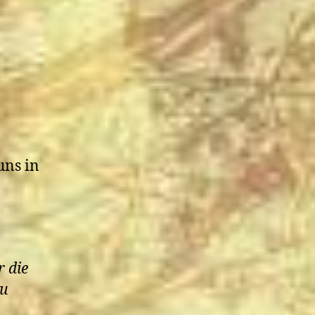
uns in
r die
zu