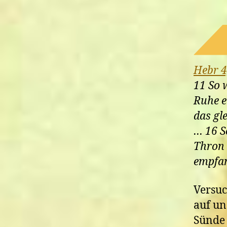
Hebr 4
11 So w
Ruhe e
das gl
… 16 S
Thron 
empfan
Versu
auf un
Sünde