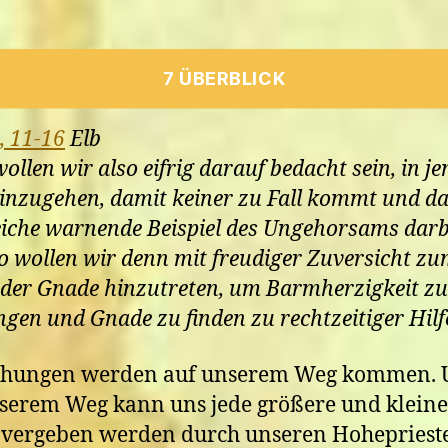
7 ÜBERBLICK
, 11-16
Elb
ollen wir also eifrig darauf bedacht sein, in je
inzugehen, damit keiner zu Fall kommt und d
eiche warnende Beispiel des Ungehorsams darb
o wollen wir denn mit freudiger Zuversicht z
der Gnade hinzutreten, um Barmherzigkeit zu
gen und Gnade zu finden zu rechtzeitiger Hilf
chungen werden auf unserem Weg kommen. 
serem Weg kann uns jede größere und kleine
 vergeben werden durch unseren Hohepriest