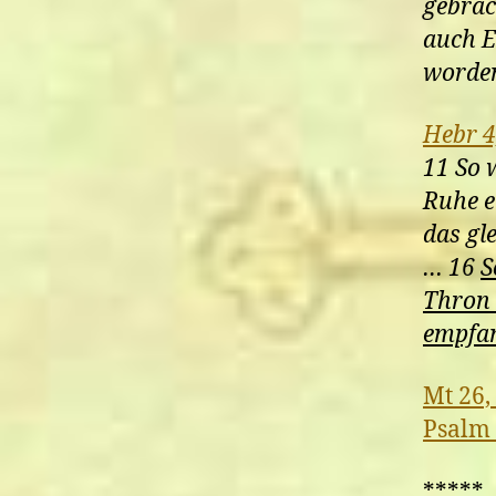
gebrac
auch E
worden
Hebr 4
11 So w
Ruhe e
das gl
… 16
S
Thron 
empfan
Mt 26,
Psalm 
*****