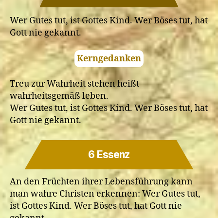
Nachfolger
Jesu
Wer Gutes tut, ist Gottes Kind. Wer Böses tut, hat
verloren
Gott nie gekannt.
gehen?
Kerngedanken
Treu zur Wahrheit stehen heißt
wahrheitsgemäß leben.
Wer Gutes tut, ist Gottes Kind. Wer Böses tut, hat
Gott nie gekannt.
6 Essenz
An den Früchten ihrer Lebensführung kann
man wahre Christen erkennen: Wer Gutes tut,
ist Gottes Kind. Wer Böses tut, hat Gott nie