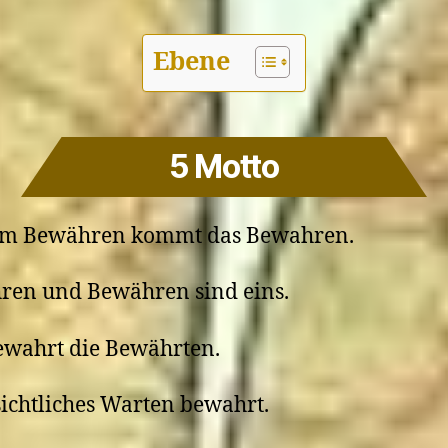
Ebene
5 Motto
em Bewähren kommt das Bewahren.
ren und Bewähren sind eins.
ewahrt die Bewährten.
ichtliches Warten bewahrt.