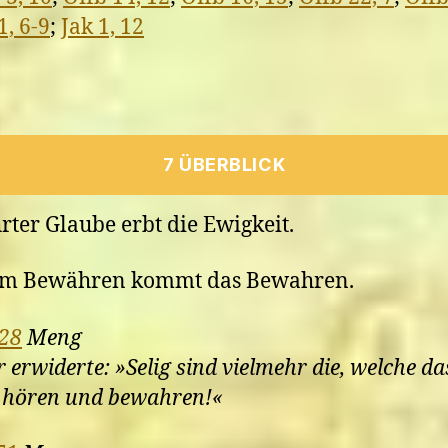
1, 6-9
;
Jak 1, 12
7 ÜBERBLICK
ter Glaube erbt die Ewigkeit.
em Bewähren kommt das Bewahren.
 28
Meng
r erwiderte: »Selig sind vielmehr die, welche d
 hören und bewahren!«