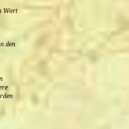
n Wort
in den
n
ere
orden