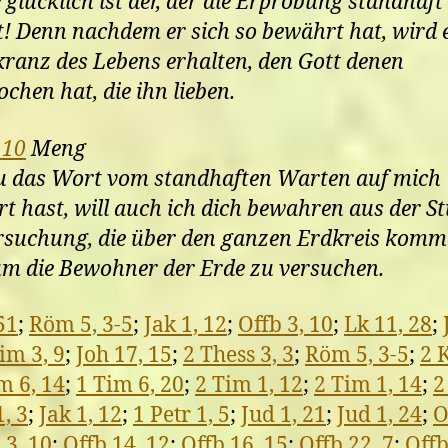
 glücklich ist der, der die Erprobung standhaft
t! Denn nachdem er sich so bewährt hat, wird 
ranz des Lebens erhalten, den Gott denen
chen hat, die ihn lieben.
 10
Meng
u das Wort vom standhaften Warten auf mich
t hast, will auch ich dich bewahren aus der S
rsuchung, die über den ganzen Erdkreis kom
um die Bewohner der Erde zu versuchen.
51
;
Röm 5, 3-5
;
Jak 1, 12
;
Offb 3, 10
;
Lk 11, 28
;
im 3, 9
;
Joh 17, 15
;
2 Thess 3, 3
;
Röm 5, 3-5
;
2 
m 6, 14
;
1 Tim 6, 20
;
2 Tim 1, 12
;
2 Tim 1, 14
;
2
1, 3
;
Jak 1, 12
;
1 Petr 1, 5
;
Jud 1, 21
;
Jud 1, 24
;
O
 3, 10
;
Offb 14, 12
;
Offb 16, 15
;
Offb 22, 7
;
Offb