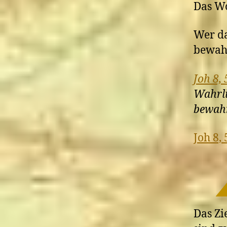
Das Wo
Wer da
bewahr
Joh 8, 
Wahrli
bewahr
Joh 8, 
Das Zi