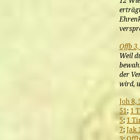
12 Wie
erträg
Ehrenk
verspro
Offb 3,
Weil d
bewahr
der Ve
wird, 
Joh 8, 
51
;
1 T
5
;
1 Ti
7
;
Jak 
3
;
Offb