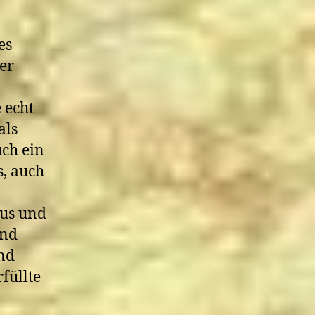
es
er
 echt
als
uch ein
s, auch
sus und
und
Und
füllte