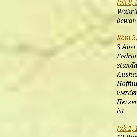
Joh 8, 
Wahrli
bewahr
Röm 5,
3 Aber
Bedrän
standh
Aushar
Hoffnu
werden
Herzen
ist.
Jak 1, 