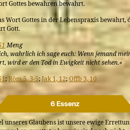
rt Gottes bewahren bewahrt.
s Wort Gottes in der Lebenspraxis bewahrt, 
t Gott.
51
Meng
ch, wahrlich ich sage euch: Wenn jemand mei
t, wird er den Tod in Ewigkeit nicht sehen.«
51
;
Röm 5, 3-5
;
Jak 1, 12
;
Offb 3, 10
6 Essenz
el unseres Glaubens ist unsere ewige Errettun