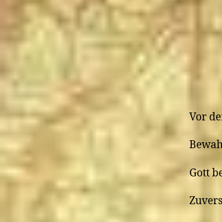
Jesu
verloren
gehen?
Vor d
Bewah
Gott b
Zuvers