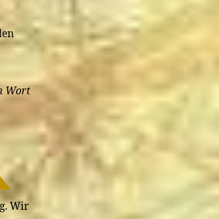
den
n Wort
g. Wir