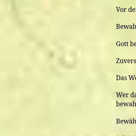
Vor d
Bewah
Gott b
Zuvers
Das Wo
Wer da
bewahr
Bewähr