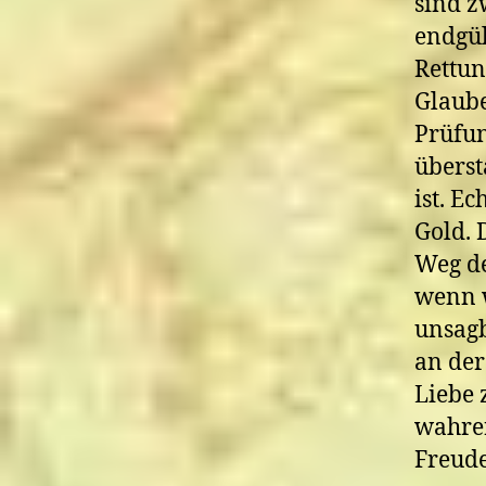
sind z
endgül
Rettun
Glaube
Prüfun
überst
ist. E
Gold. 
Weg de
wenn w
unsagb
an der
Liebe 
wahrer
Freude