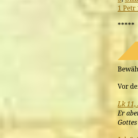
1 Petr 
*****
Bewähr
Vor d
Lk 11,
Er abe
Gottes