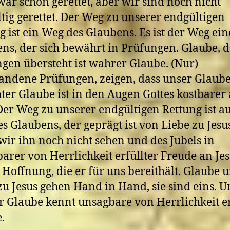
war schon gerettet, aber wir sind noch nicht
tig gerettet. Der Weg zu unserer endgültigen
g ist ein Weg des Glaubens. Es ist der Weg ein
ns, der sich bewährt in Prüfungen. Glaube, d
gen übersteht ist wahrer Glaube. (Nur)
andene Prüfungen, zeigen, dass unser Glaube
chter Glaube ist in den Augen Gottes kostbarer 
Der Weg zu unserer endgültigen Rettung ist a
s Glaubens, der geprägt ist von Liebe zu Jesu
ir ihn noch nicht sehen und des Jubels in
arer von Herrlichkeit erfüllter Freude an Je
 Hoffnung, die er für uns bereithält. Glaube 
zu Jesus gehen Hand in Hand, sie sind eins. 
 Glaube kennt unsagbare von Herrlichkeit er
.