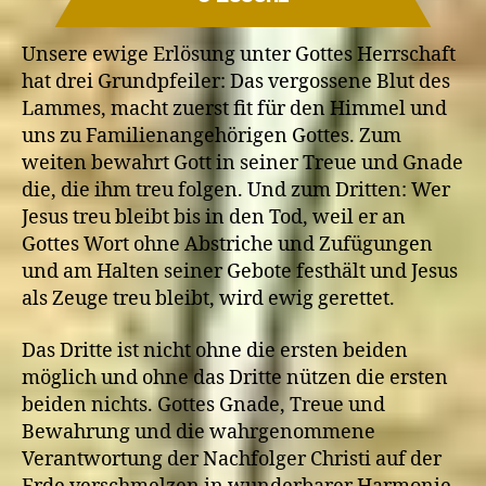
Unsere ewige Erlösung unter Gottes Herrschaft
hat drei Grundpfeiler: Das vergossene Blut des
Lammes, macht zuerst fit für den Himmel und
uns zu Familienangehörigen Gottes. Zum
weiten bewahrt Gott in seiner Treue und Gnade
die, die ihm treu folgen. Und zum Dritten: Wer
Jesus treu bleibt bis in den Tod, weil er an
Gottes Wort ohne Abstriche und Zufügungen
und am Halten seiner Gebote festhält und Jesus
als Zeuge treu bleibt, wird ewig gerettet.
Das Dritte ist nicht ohne die ersten beiden
möglich und ohne das Dritte nützen die ersten
beiden nichts. Gottes Gnade, Treue und
Bewahrung und die wahrgenommene
Verantwortung der Nachfolger Christi auf der