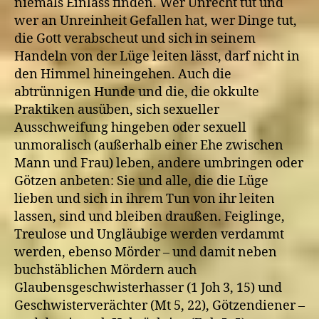
niemals Einlass finden. Wer Unrecht tut und
wer an Unreinheit Gefallen hat, wer Dinge tut,
die Gott verabscheut und sich in seinem
Handeln von der Lüge leiten lässt, darf nicht in
den Himmel hineingehen. Auch die
abtrünnigen Hunde und die, die okkulte
Praktiken ausüben, sich sexueller
Ausschweifung hingeben oder sexuell
unmoralisch (außerhalb einer Ehe zwischen
Mann und Frau) leben, andere umbringen oder
Götzen anbeten: Sie und alle, die die Lüge
lieben und sich in ihrem Tun von ihr leiten
lassen, sind und bleiben draußen. Feiglinge,
Treulose und Ungläubige werden verdammt
werden, ebenso Mörder – und damit neben
buchstäblichen Mördern auch
Glaubensgeschwisterhasser (1 Joh 3, 15) und
Geschwisterverächter (Mt 5, 22), Götzendiener –