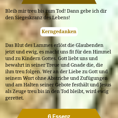
Nachfolger
Jesu
Bleib mir treu bis zum Tod! Dann gebe ich dir
verloren
den Siegeskranz des Lebens!
gehen?
Kerngedanken
Das Blut des Lammes erlöst die Glaubenden
jetzt und ewig, es macht uns fit für den Himmel
und zu Kindern Gottes. Gott liebt uns und
bewahrt in seiner Treue und Gnade die, die
ihm treu folgen. Wer an der Liebe zu Gott und
seinem Wort ohne Abstriche und Zufügungen
und am Halten seiner Gebote festhält und Jesus
als Zeuge treu bis in den Tod bleibt, wird ewig
gerettet.
6 Essenz