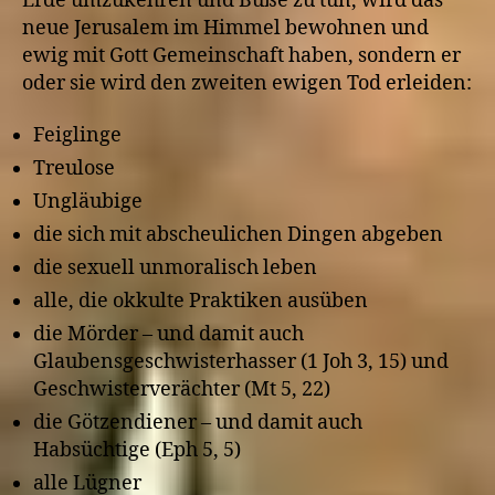
Erde umzukehren und Buße zu tun, wird das
neue Jerusalem im Himmel bewohnen und
ewig mit Gott Gemeinschaft haben, sondern er
oder sie wird den zweiten ewigen Tod erleiden:
Feiglinge
Treulose
Ungläubige
die sich mit abscheulichen Dingen abgeben
die sexuell unmoralisch leben
alle, die okkulte Praktiken ausüben
die Mörder – und damit auch
Glaubensgeschwisterhasser (1 Joh 3, 15) und
Geschwisterverächter (Mt 5, 22)
die Götzendiener – und damit auch
Habsüchtige (Eph 5, 5)
alle Lügner