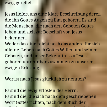
ewig gerettet.
Jesus liefert uns eine klare Beschreibung derer,
die ihn Gottes Augen zu ihm gehören. Es sind
die Menschen, die nach den Geboten Gottes
leben und sich zur Botschaft von Jesus
bekennen.
Weder das eine reicht noch das andere für sich
alleine. Leben nach Gottes Willen und seinen
Geboten, und unser Bekenntnis zu Jesus
gehören untrennbar zusammen zu unserer
ewigen Erlösung.
Wer ist nach Jesus glücklich zu nennen?
Es sind die ewig Erlösten des Herrn.
Es sind die, die sich nach dem geschriebenen
Wort Gottes richten, nach dem Buch der