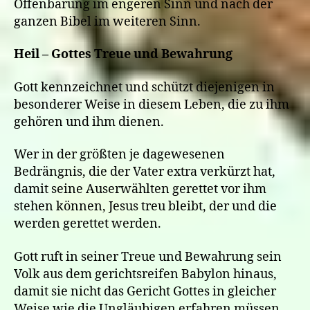
Offenbarung im engeren Sinn und nach der
ganzen Bibel im weiteren Sinn.
Heil – Gottes Treue und Bewahrung
Gott kennzeichnet und schützt diejenigen in
besonderer Weise in diesem Leben, die zu ihm
gehören und ihm dienen.
Wer in der größten je dagewesenen
Bedrängnis, die der Vater extra verkürzt hat,
damit seine Auserwählten gerettet vor ihm
stehen können, Jesus treu bleibt, der und die
werden gerettet werden.
Gott ruft in seiner Treue und Bewahrung sein
Volk aus dem gerichtsreifen Babylon hinaus,
damit sie nicht das Gericht Gottes in gleicher
Weise wie die Ungläubigen erfahren müssen.