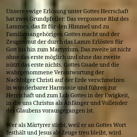
Unsere ewige Erlösung unter Gottes Herrschaft
hat zwei Grundpfeiler: Das vergossene Blut des
Lammes, das fit für den Himmel und zu
Familienangehörigen Gottes macht und der
Zeugenmut der durch das Lamm Erlösten für
Gott bis hin zum Martyrium. Das zweite ist nicht
ohne das erste möglich und ohne das zweite
nützt das erste nichts. Gottes Gnade und die
wahrgenommene Verantwortung der
Nachfolger Christi auf der Erde verschmelzen
in wunderbarer Harmonie und führen zur
Herrschaft und zum Lob Gottes in der Ewigkeit,
in die uns Christus als Anfänger und Vollender
des Glaubens vorausgegangen ist.
Wer als Märtyrer stirbt, weil er an Gottes Wort
festhält und Jesus als Zeuge treu bleibt, wird