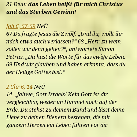
21 Denn
das Leben heißt für mich Christus
und das Sterben Gewinn
!
Joh 6, 67-69
NeÜ
67 Da fragte Jesus die Zwölf: „Und ihr, wollt ihr
mich etwa auch verlassen?“ 68 „Herr, zu wem
sollen wir denn gehen?“, antwortete Simon
Petrus. „Du hast die Worte für das ewige Leben.
69 Und wir glauben und haben erkannt, dass du
der Heilige Gottes bist.“
2 Chr 6, 14
NeÜ
14 „Jahwe, Gott Israels! Kein Gott ist dir
vergleichbar, weder im Himmel noch auf der
Erde. Du stehst zu deinem Bund und lässt deine
Liebe zu deinen Dienern bestehen, die mit
ganzem Herzen ein Leben führen vor dir.