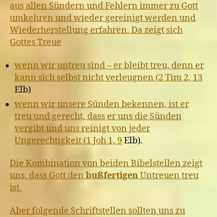
aus allen Sündern und Fehlern immer zu Gott
umkehren und wieder gereinigt werden und
Wiederherstellung erfahren. Da zeigt sich
Gottes Treue
wenn wir untreu sind – er bleibt treu, denn er
kann sich selbst nicht verleugnen (
2 Tim 2, 13
Elb)
wenn wir unsere Sünden bekennen, ist er
treu und gerecht, dass er uns die Sünden
vergibt und uns reinigt von jeder
Ungerechtigkeit (
1 Joh 1, 9
Elb).
Die Kombination von beiden Bibelstellen zeigt
uns, dass Gott den
bußfertigen
Untreuen treu
ist.
Aber folgende Schriftstellen sollten uns zu