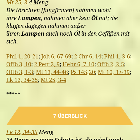
Mt 25, 3-
4 Meng
Die törichten [Jungfrauen] nahmen wohl
ihre
Lampen
, nahmen aber kein
Öl
mit; die
klugen dagegen nahmen außer
ihren
Lampen
auch noch
Öl
in den Gefäßen mit
sich.
Phil 1, 20-21
;
Joh 6, 67-69
;
2 Chr 6, 14
;
Phil 1, 3-6
;
Offb 3, 10
;
2 Petr 2, 9
;
Hebr 6, 7-10
;
Offb 2, 2-5
;
Offb 3, 1-3
;
Mt 13, 44-46
;
Ps 145,20
;
Mt 10, 37-39
;
Lk 12, 34-35
;
Mt 25, 3-4
*****
7 ÜBERBLICK
Lk 12, 34-35
Meng