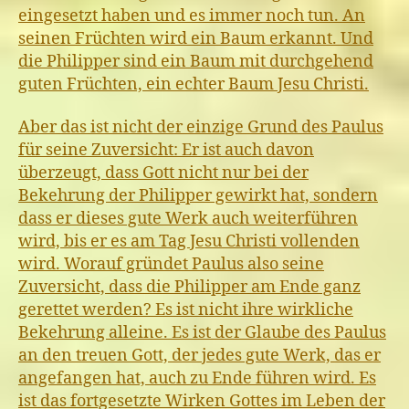
eingesetzt haben und es immer noch tun. An
seinen Früchten wird ein Baum erkannt. Und
die Philipper sind ein Baum mit durchgehend
guten Früchten, ein echter Baum Jesu Christi.
Aber das ist nicht der einzige Grund des Paulus
für seine Zuversicht: Er ist auch davon
überzeugt, dass Gott nicht nur bei der
Bekehrung der Philipper gewirkt hat, sondern
dass er dieses gute Werk auch weiterführen
wird, bis er es am Tag Jesu Christi vollenden
wird. Worauf gründet Paulus also seine
Zuversicht, dass die Philipper am Ende ganz
gerettet werden? Es ist nicht ihre wirkliche
Bekehrung alleine. Es ist der Glaube des Paulus
an den treuen Gott, der jedes gute Werk, das er
angefangen hat, auch zu Ende führen wird. Es
ist das fortgesetzte Wirken Gottes im Leben der