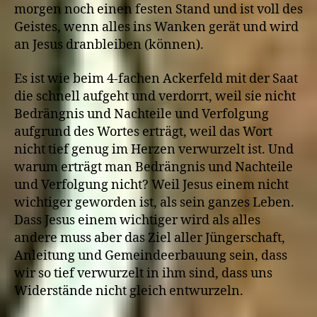
morgen noch einen festen Stand und ist voll des
Geistes, wenn alles ins Wanken gerät und wird
an Jesus dranbleiben (können).
Es ist wie beim 4-fachen Ackerfeld mit der Saat
die schnell aufgeht und verdorrt, weil sie nicht
Bedrängnis und Nachteile und Verfolgung
aufgrund des Wortes erträgt, weil das Wort
nicht tief genug im Herzen verwurzelt ist. Und
warum erträgt man Bedrängnis und Nachteile
und Verfolgung nicht? Weil Jesus einem nicht
wichtiger geworden ist, als sein ganzes Leben.
Dass Jesus einem wichtiger wird als alles
andere muss aber das Ziel aller Jüngerschaft,
Anleitung und Gemeindeerbauung sein, dass
wir so tief verwurzelt in ihm sind, dass uns
Widerstände nicht gleich entwurzeln.