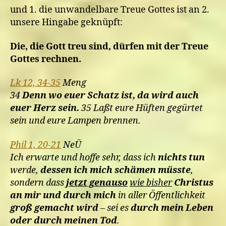
und 1. die unwandelbare Treue Gottes ist an 2.
unsere Hingabe geknüpft:
Die, die Gott treu sind, dürfen mit der Treue
Gottes rechnen.
Lk 12, 34-35
Meng
34
Denn wo euer Schatz ist, da wird auch
euer Herz sein.
35 Laßt eure Hüften gegürtet
sein und eure Lampen brennen.
Phil 1, 20-21
NeÜ
Ich erwarte und hoffe sehr, dass ich
nichts tun
werde,
dessen ich mich schämen müsste
,
sondern dass
jetzt genauso
wie bisher
Christus
an mir und durch mich
in aller Öffentlichkeit
groß gemacht wird
– sei es
durch mein Leben
oder durch meinen Tod
.