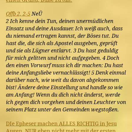
einen Grund, Buße zu tun:
Offb 2, 2-5
NeÜ
2 Ich kenne dein Tun, deinen unermüdlichen
Einsatz und deine Ausdauer. Ich weiß auch, dass
du niemand ertragen kannst, der Böses tut. Du
hast die, die sich als Apostel ausgeben, geprüft
und sie als Lügner entlarvt. 3 Du hast geduldig
für mich gelitten und nicht aufgegeben. 4 Doch
den einen Vorwurf muss ich dir machen: Du hast
deine Anfangsliebe vernachlässigt! 5 Denk einmal
darüber nach, wie weit du davon abgekommen
bist! Ändere deine Einstellung und handle so wie
am Anfang! Wenn du dich nicht änderst, werde
ich gegen dich vorgehen und deinen Leuchter von
seinem Platz unter den Gemeinden wegstoßen.
DIe Epheser machen ALLES RICHTIG in Jesu
Augen. NUR eben nicht mehr mit der ersten