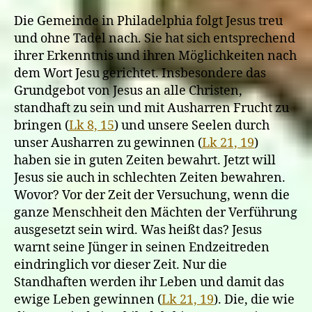
Die Gemeinde in Philadelphia folgt Jesus treu
und ohne Tadel nach. Sie hat sich entsprechend
ihrer Erkenntnis und ihren Möglichkeiten nach
dem Wort Jesu gerichtet. Insbesondere das
Grundgebot von Jesus an alle Christen,
standhaft zu sein und mit Ausharren Frucht zu
bringen (
Lk 8, 15
) und unsere Seelen durch
unser Ausharren zu gewinnen (
Lk 21, 19
)
haben sie in guten Zeiten bewahrt. Jetzt will
Jesus sie auch in schlechten Zeiten bewahren.
Wovor? Vor der Zeit der Versuchung, wenn die
ganze Menschheit den Mächten der Verführung
ausgesetzt sein wird. Was heißt das? Jesus
warnt seine Jünger in seinen Endzeitreden
eindringlich vor dieser Zeit. Nur die
Standhaften werden ihr Leben und damit das
ewige Leben gewinnen (
Lk 21, 19
). Die, die wie