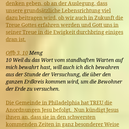
denken geben, ob an der Auslegung, dass
unsere grundsätzliche Lebensrichtung viel
dazu beitragen wird, ob wir auch in Zukunft die
Treue Gottes erfahren werden und Gott uns in
seiner Treue in die Ewigkeit durchbring einiges
dran ist.
Offb 3, 10
Meng
10 Weil du das Wort vom standhaften Warten auf
mich bewahrt hast, will auch ich dich bewahren
aus der Stunde der Versuchung, die über den
ganzen Erdkreis kommen wird, um die Bewohner
der Erde zu versuchen.
Die Gemeinde in Philadelphia hat TREU die
Anordnungen Jesu befolgt. Nun kündigt Jesus
ihnen an, dass sie in den schwersten
kommenden Zeiten in ganz besonderer Weise