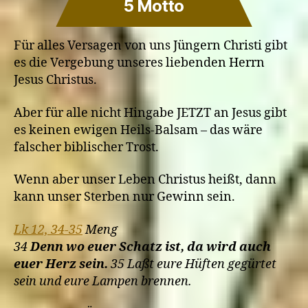
Nachfolger
5 Motto
Jesu
verloren
Für alles Versagen von uns Jüngern Christi gibt
gehen?
es die Vergebung unseres liebenden Herrn
Jesus Christus.
Aber für alle nicht Hingabe JETZT an Jesus gibt
es keinen ewigen Heils-Balsam – das wäre
falscher biblischer Trost.
Wenn aber unser Leben Christus heißt, dann
kann unser Sterben nur Gewinn sein.
Lk 12, 34-35
Meng
34
Denn wo euer Schatz ist, da wird auch
euer Herz sein.
35 Laßt eure Hüften gegürtet
sein und eure Lampen brennen.