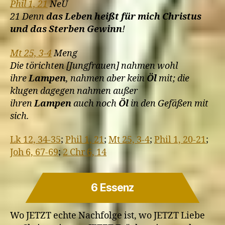
Phil 1, 21
NeÜ
21 Denn
das Leben heißt für mich Christus
und das Sterben Gewinn
!
Mt 25, 3-4
Meng
Die törichten [Jungfrauen] nahmen wohl
ihre
Lampen
, nahmen aber kein
Öl
mit; die
klugen dagegen nahmen außer
ihren
Lampen
auch noch
Öl
in den Gefäßen mit
sich.
Lk 12, 34-35
;
Phil 1, 21
;
Mt 25, 3-4
;
Phil 1, 20-21
;
Joh 6, 67-69
;
2 Chr 6, 14
6 Essenz
Wo JETZT echte Nachfolge ist, wo JETZT Liebe