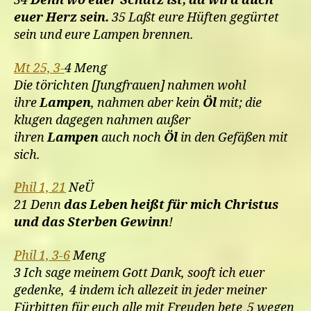
34
Denn wo euer Schatz ist, da wird auch
euer Herz sein.
35 Laßt eure Hüften gegürtet
sein und eure Lampen brennen.
Mt 25, 3-
4 Meng
Die törichten [Jungfrauen] nahmen wohl
ihre
Lampen
, nahmen aber kein
Öl
mit; die
klugen dagegen nahmen außer
ihren
Lampen
auch noch
Öl
in den Gefäßen mit
sich.
Phil 1, 21
NeÜ
21 Denn
das Leben heißt für mich Christus
und das Sterben Gewinn
!
Phil 1, 3-6
Meng
3 Ich sage meinem Gott Dank, sooft ich euer
gedenke, 4 indem ich allezeit in jeder meiner
Fürbitten für euch alle mit Freuden bete 5 wegen