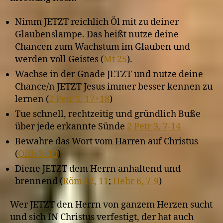
Nimm JETZT reichlich Öl mit zu deiner
Glaubenslampe. Das heißt nutze deine
Chancen zum Wachstum im Glauben und
werden voll Geistes (
Mt 25
).
Wachse in der Gnade JETZT und nutze deine
Chance/n JETZT Jesus immer besser kennen zu
lernen (
2 Petr 3, 17+18
)
Tue schnell, rechtzeitig und gründlich Buße
über jede erkannte Sünde
2 Petr 3, 7-14
Bewahre das Wort vom Harren auf Christus
(
Offb 3, 10
)
Diene JETZT dem Herrn anhaltend und
brennend (
Röm 12, 11
;
Hebr 6, 7-9
)
Wer JETZT den Herrn von ganzem Herzen sucht
und sich IN Christus verfestigt, der hat auch