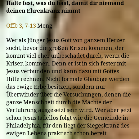
Halte fest, was du hast, damit dir niemand
deinen Ehrenkranz nimmt
Offb 3, 7-13
Meng
Wer als Jünger Jesus Gott von ganzem Herzen
sucht, bevor die großen Krisen kommen, der
kommt viel eher unbeschadet durch, wenn die
Krisen kommen. Denn er ist in sich fester mit
Jesus verbunden und kann dazu mit Gottes
Hilfe rechnen. Nicht formale Gläubige werden
das ewige Erbe besitzen, sondern nur
Überwinder über die Versuchungen, denen die
ganze Menschheit durch die Mächte der
Verführung ausgesetzt sein wird. Wer aber jetzt
schon Jesus tadellos folgt wie die Gemeinde in
Philadelphia, für den liegt der Siegeskranz des
ewigen Lebens praktisch schon bereit.