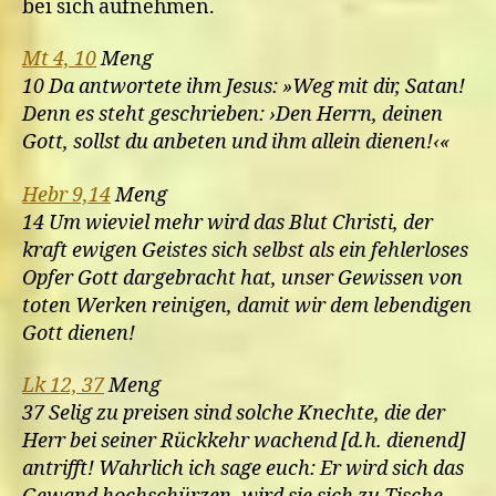
bei sich aufnehmen.
Mt 4, 10
Meng
10 Da antwortete ihm Jesus: »Weg mit dir, Satan!
Denn es steht geschrieben: ›Den Herrn, deinen
Gott, sollst du anbeten und ihm allein dienen!‹«
Hebr 9,14
Meng
14 Um wieviel mehr wird das Blut Christi, der
kraft ewigen Geistes sich selbst als ein fehlerloses
Opfer Gott dargebracht hat, unser Gewissen von
toten Werken reinigen, damit wir dem lebendigen
Gott dienen!
Lk 12, 37
Meng
37 Selig zu preisen sind solche Knechte, die der
Herr bei seiner Rückkehr wachend [d.h. dienend]
antrifft! Wahrlich ich sage euch: Er wird sich das