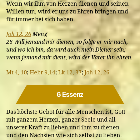
Wenn wir ihm von Herzen dienen und seinen
Willen tun, wird er uns zu Ehren bringen und
für immer bei sich haben.
Joh 12, 26
Meng
26 Will jemand mir dienen, so folge er mir nach,
und wo ich bin, da wird auch mein Diener sein;
wenn jemand mir dient, wird der Vater ihn ehren.
Mt 4, 10
;
Hebr 9,14
;
Lk 12, 37
;
Joh 12, 26
6 Essenz
Das höchste Gebot für alle Menschen ist, Gott
mit ganzem Herzen, ganzer Seele und all
unserer Kraft zu lieben und ihm zu dienen –
und den Nächsten wie sich selbst zu lieben.