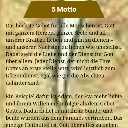
Nachfolger
Jesu
5 Motto
verloren
gehen?
Das höchste Gebot für alle Menschen ist, Gott
mit ganzem Herzen, ganzer Seele und all
unserer Kraft zu lieben und ihm zu dienen –
und unseren Nächsten zu lieben wie uns selbst.
Dabei steht die Liebe und der Dienst für Gott
über allem. Jeder Dienst, der nicht die Ehre
Gottes an erste Stelle setzt, wird letztlich zum
Götzendienst, egal wie gut die Absichten
dahinter sind.
Ein Beispiel dafür ist Adam, der Eva mehr liebte
und ihrem Willen mehr folgte als dem Gebot
Gottes. Dadurch fiel er mit ihr in Sünde, und
beide wurden aus dem Paradies vertrieben. Das
einzige Heilmittel ist, Gott über alles zu lieben