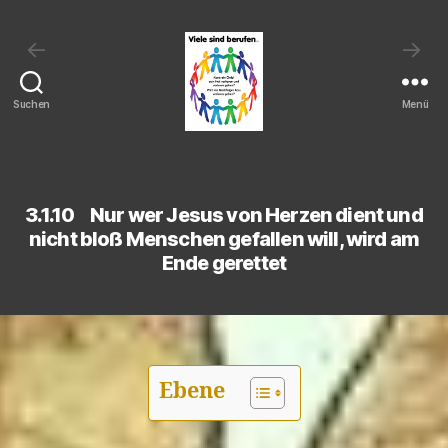
←
→
Suchen
Menü
Viele
sind
berufen:
Kann
3.1.10 Nur wer Jesus von Herzen dient und
ein
nicht bloß Menschen gefallen will, wird am
Christ
Ende gerettet
sein
Heil
verlieren
und
verloren
gehen?
Ebene
Wird
ein