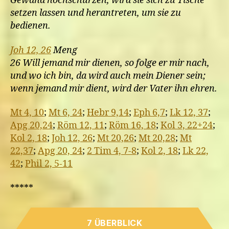
Gewand hochschürzen, wird sie sich zu Tische
setzen lassen und herantreten, um sie zu
bedienen.
Joh 12, 26
Meng
26 Will jemand mir dienen, so folge er mir nach,
und wo ich bin, da wird auch mein Diener sein;
wenn jemand mir dient, wird der Vater ihn ehren.
Mt 4, 10
;
Mt 6, 24
;
Hebr 9,14
;
Eph 6,7
;
Lk 12, 37
;
Apg 20,24
;
Röm 12, 11
;
Röm 16, 18
;
Kol 3, 22+24
;
Kol 2, 18
;
Joh 12, 26
;
Mt 20,26
;
Mt 20,28
;
Mt
22,37
;
Apg 20, 24
;
2 Tim 4, 7-8
;
Kol 2, 18
;
Lk 22,
42
;
Phil 2, 5-11
*****
7 ÜBERBLICK