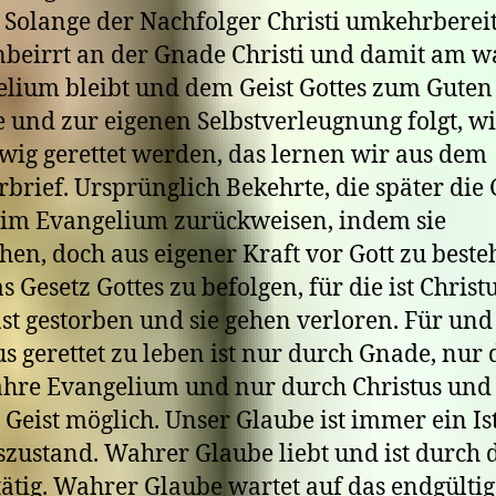
. Solange der Nachfolger Christi umkehrbereit
beirrt an der Gnade Christi und damit am 
lium bleibt und dem Geist Gottes zum Guten
 und zur eigenen Selbstverleugnung folgt, wi
wig gerettet werden, das lernen wir aus dem
rbrief. Ursprünglich Bekehrte, die später die
 im Evangelium zurückweisen, indem sie
hen, doch aus eigener Kraft vor Gott zu best
s Gesetz Gottes zu befolgen, für die ist Christ
t gestorben und sie gehen verloren. Für und
us gerettet zu leben ist nur durch Gnade, nur
hre Evangelium und nur durch Christus und
 Geist möglich. Unser Glaube ist immer ein Is
zustand. Wahrer Glaube liebt und ist durch 
tätig. Wahrer Glaube wartet auf das endgültig