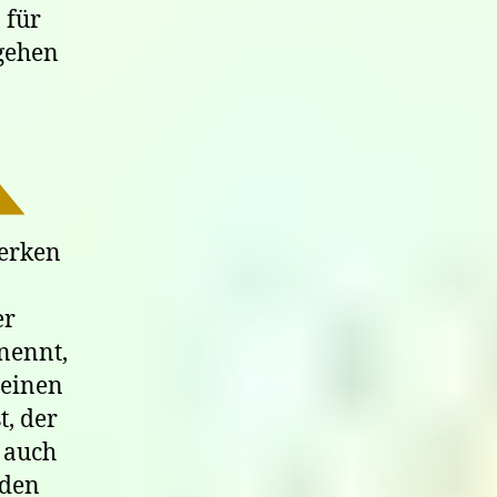
 für
 gehen
Werken
er
nennt,
seinen
t, der
 auch
nden