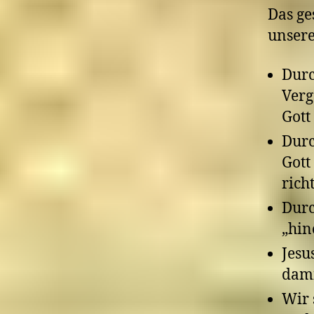
Das ge
unsere
Durc
Verg
Gott
Durc
Gott
rich
Durc
„hin
Jesu
dami
Wir 