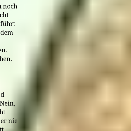
h noch
cht
führt
g dem
en.
hen.
nd
Nein,
ht
 er nie
tt