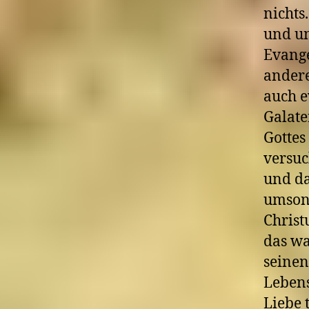
nichts
und un
Evange
andere
auch e
Galate
Gottes
versuc
und da
umsons
Christ
das wa
seinen
Lebens
Liebe 