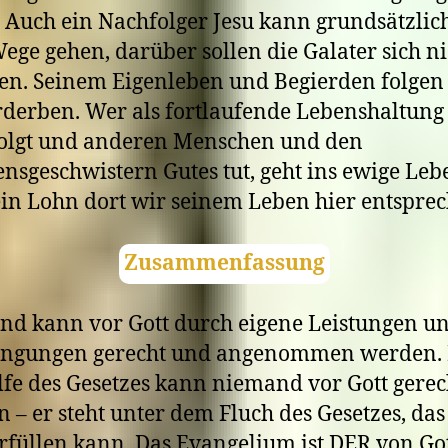
. Auch ein Nachfolger Jesu kann grundsätzlic
ege gehen, darüber sollen die Galater sich ni
en. Seinem Eigenleben und Begierden folgen 
rderben. Wer als fortlaufende Lebenshaltun
folgt und anderen Menschen und den
nsgeschwistern Gutes tut, geht ins ewige Leb
in Lohn dort wir seinem Leben hier entsprec
Zusammenfassung
d kann vor Gott durch eigene Leistungen u
engungen gerecht und angenommen werden. 
lfe des Gesetzes kann niemand vor Gott gerec
 – er steht unter dem Fluch des Gesetzes, das
rfüllen kann. Das Evangelium ist DER von Go