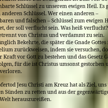
nbarte Schlüssel zu unserem ewigen Heil. Es g
 anderen Schlüssel. Wer einen anderen –
baren und falschen – Schlüssel zum ewigen H
et, der soll verflucht sein. Was heiß verflucht?
etrennt von Christus und verdammt zu sein.
nglich Bekehrte, die später die Gnade Gottes
lium zurückweisen, indem sie versuchen, do
r Kraft vor Gott zu bestehen und das Gesetz G
olgen, für die ist Christus umsonst gestorben 
verloren.
fertod Jesu Christi am Kreuz hat als Ziel, uns
n Sünden zu retten und aus der gegenwärtig
Welt herauszureißen.