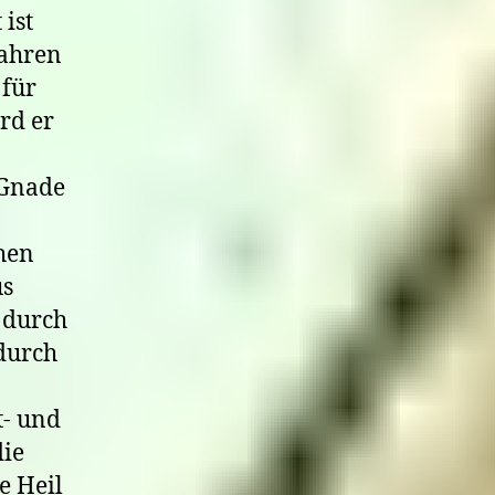
 ist
wahren
 für
rd er
 Gnade
ehen
us
 durch
 durch
t- und
die
e Heil