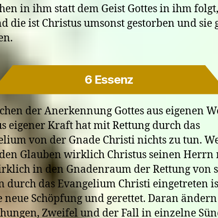
en in ihm statt dem Geist Gottes in ihm folgt,
d die ist Christus umsonst gestorben und sie
en.
6 Essenz
chen der Anerkennung Gottes aus eigenen 
s eigener Kraft hat mit Rettung durch das
lium von der Gnade Christi nichts zu tun. W
den Glauben wirklich Christus seinen Herrn 
rklich in den Gnadenraum der Rettung von 
 durch das Evangelium Christi eingetreten is
ne neue Schöpfung und gerettet. Daran ändern
hungen, Zweifel und der Fall in einzelne Sü