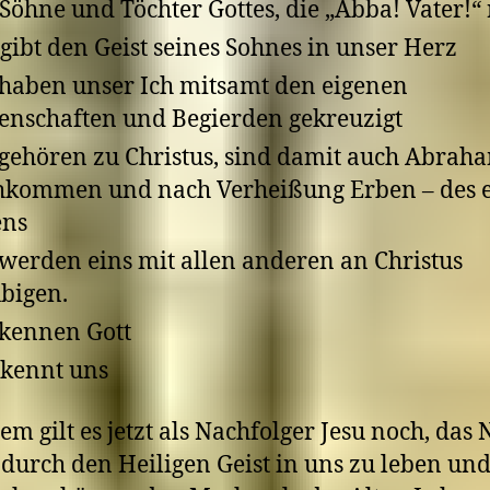
Söhne und Töchter Gottes, die „Abba! Vater!“
 gibt den Geist seines Sohnes in unser Herz
haben unser Ich mitsamt den eigenen
enschaften und Begierden gekreuzigt
gehören zu Christus, sind damit auch Abrah
kommen und nach Verheißung Erben – des 
ens
werden eins mit allen anderen an Christus
bigen.
kennen Gott
 kennt uns
em gilt es jetzt als Nachfolger Jesu noch, das
durch den Heiligen Geist in uns zu leben und