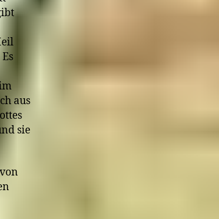
ibt
eil
 Es
 im
ch aus
ottes
und sie
 von
en