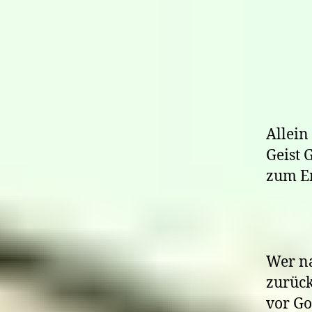
Jesu
verloren
gehen?
Allein
Geist 
zum En
Wer na
zurück
vor Go