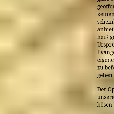
geoffe
keinen
schein
anbiet
heiß g
Ursprü
Evange
eigene
zu bef
gehen 
Der Op
unsere
bösen 