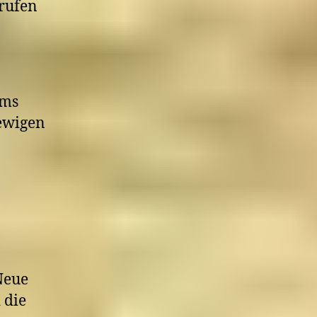
 rufen
ams
ewigen
 Neue
 die