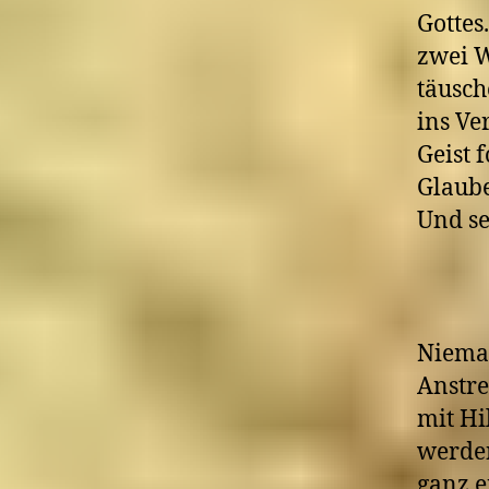
Gottes
zwei W
täusch
ins Ve
Geist 
Glaube
Und se
Nieman
Anstr
mit Hi
werden
ganz e