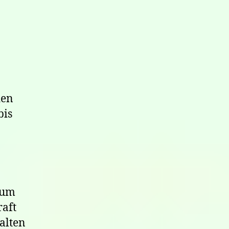
den
bis
ium
raft
alten