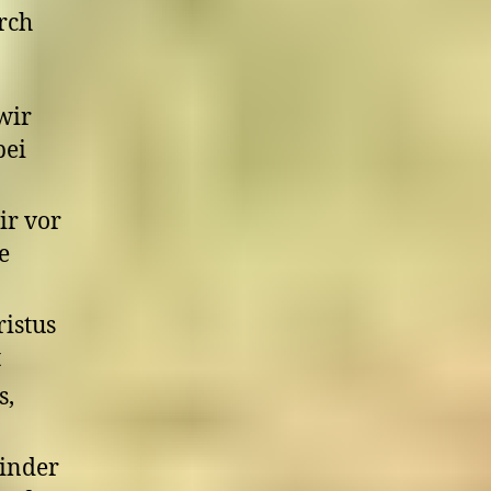
rch
wir
bei
ir vor
e
istus
t
s,
Kinder