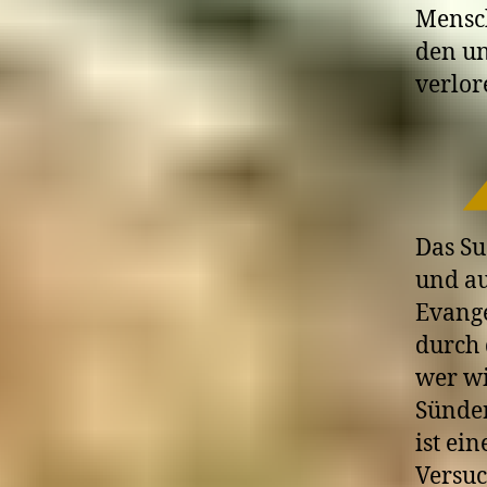
Mensch
den un
verlor
Das Su
und au
Evange
durch 
wer wi
Sünden
ist ei
Versuc