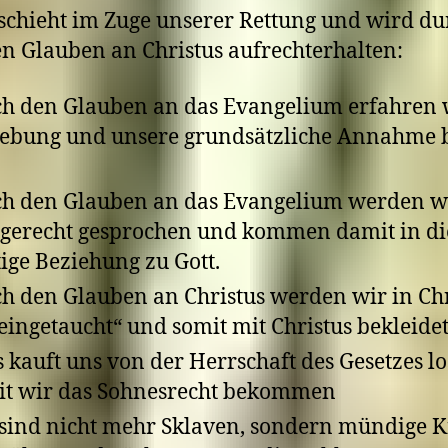
schieht im Zuge unserer Rettung und wird du
n Glauben an Christus aufrechterhalten:
h den Glauben an das Evangelium erfahren 
ebung und unsere grundsätzliche Annahme 
h den Glauben an das Evangelium werden w
 gerecht gesprochen und kommen damit in di
tige Beziehung zu Gott.
h den Glauben an Christus werden wir in Chr
eingetaucht“ und somit mit Christus bekleide
s kauft uns von der Herrschaft des Gesetzes lo
t wir das Sohnesrecht bekommen
sind nicht mehr Sklaven, sondern mündige 