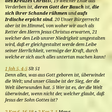
des Kreuzes Christi
», 19 welcher Ende das
Verderben ist,
deren Gott der Bauch
ist,
die
sich ihrer Schande rühmen
und
aufs
Irdische erpicht sind
. 20 Unser Bürgerrecht
aber ist im Himmel, von woher wir auch als
Retter den Herrn Jesus Christus erwarten, 21
welcher den Leib unsrer Niedrigkeit umgestalten
wird, daß er gleichgestaltet werde dem Leibe
seiner Herrlichkeit, vermöge der Kraft, durch
welche er sich auch alles untertan machen kann!
1 Joh 5, 4-5
Slt 51
Denn alles, was aus Gott geboren ist, überwindet
die Welt; und unser Glaube ist der Sieg, der die
Welt überwunden hat. 5 Wer ist es, der die Welt
überwindet, wenn nicht der, welcher glaubt, daß
Jesus der Sohn Gottes ist?