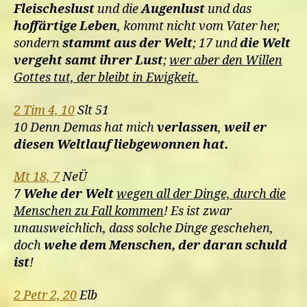
Fleischeslust
und die
Augenlust
und das
hoffärtige Leben
, kommt nicht vom Vater her,
sondern
stammt aus der Welt
; 17 und
die Welt
vergeht samt ihrer Lust
;
wer aber den Willen
Gottes tut, der bleibt in Ewigkeit.
2 Tim 4, 10
Slt 51
10 Denn Demas hat mich
verlassen
,
weil er
diesen Weltlauf liebgewonnen hat.
Mt 18, 7
NeÜ
7
Wehe der Welt
wegen all der Dinge, durch die
Menschen zu Fall kommen
! Es ist zwar
unausweichlich, dass solche Dinge geschehen,
doch
wehe dem Menschen, der daran schuld
ist
!
2 Petr 2, 20
Elb