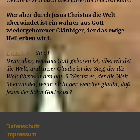
welche er sich auch alles untertan machen kann!
Wer aber durch Jesus Christus die Welt
überwindet ist ein wahrer aus Gott
wiedergeborener Gläubiger, der das ewige
Heil erben wird.
1 Joh 5, 4-5
Slt 51
Denn alles, was aus Gott geboren ist, überwindet
die Welt; und unser Glaube ist der Sieg, der die
Welt überwunden hat. 5 Wer ist es, der die Welt
überwindet, wenn nicht der, welcher glaubt, daß
Jesus der Sohn Gottes ist?
Datenschutz
Impressum