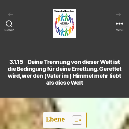
←
→
Suchen
Menü
Viele
sind
berufen:
Kann
3.1.15 Deine Trennung von dieser Welt ist
ein
die Bedingung für deine Errettung. Gerettet
Christ
wird, wer den (Vater im ) Himmel mehr liebt
sein
als diese Welt
Heil
verlieren
und
verloren
gehen?
Wird
Ebene
ein