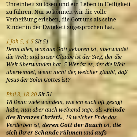
Unreinheit zu lösen und ein Leben in Heiligkeit
zu führen. Nur so können wir die volle
Verheißung erleben, die Gott uns als seine
Kinder in der Ewigkeit zugesprochen hat.
1 Joh 5, 4-5
Slt 51
Denn alles, was aus Gott geboren ist, überwindet
die Welt; und unser Glaube ist der Sieg, der die
Welt überwunden hat. 5 Wer ist es, der die Welt
überwindet, wenn nicht der, welcher glaubt, daß
Jesus der Sohn Gottes ist?
Phil 3, 18-20
Slt 51
18 Denn viele wandeln, wie ich euch oft gesagt
habe, nun aber auch weinend sage, als «
Feinde
des Kreuzes Christi
», 19 welcher Ende das
Verderben ist,
deren Gott der Bauch
ist,
die
sich ihrer Schande rühmen
und
aufs