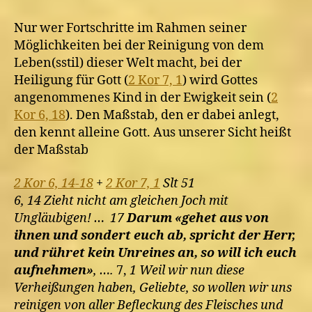
Nur wer Fortschritte im Rahmen seiner
Möglichkeiten bei der Reinigung von dem
Leben(sstil) dieser Welt macht, bei der
Heiligung für Gott (
2 Kor 7, 1
) wird Gottes
angenommenes Kind in der Ewigkeit sein (
2
Kor 6, 18
). Den Maßstab, den er dabei anlegt,
den kennt alleine Gott. Aus unserer Sicht heißt
der Maßstab
2 Kor 6, 14-18
+
2 Kor 7, 1
Slt 51
6, 14 Zieht nicht am gleichen Joch mit
Ungläubigen! … 17
Darum «gehet aus von
ihnen und sondert euch ab, spricht der Herr,
und rühret kein Unreines an, so will ich euch
aufnehmen»
, ….
7,
1 Weil wir nun diese
Verheißungen haben, Geliebte, so wollen wir uns
reinigen von aller Befleckung des Fleisches und