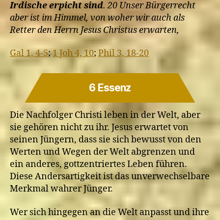
Irdische erpicht sind
. 20 Unser Bürgerrecht
aber ist im Himmel, von woher wir auch als
Retter den Herrn Jesus Christus erwarten,
Gal 1, 4-5
;
1 Joh 4, 10
;
Phil 3, 18-20
6 Essenz
Die Nachfolger Christi leben in der Welt, aber
sie gehören nicht zu ihr. Jesus erwartet von
seinen Jüngern, dass sie sich bewusst von den
Werten und Wegen der Welt abgrenzen und
ein anderes, gottzentriertes Leben führen.
Diese Andersartigkeit ist das unverwechselbare
Merkmal wahrer Jünger.
Wer sich hingegen an die Welt anpasst und ihre