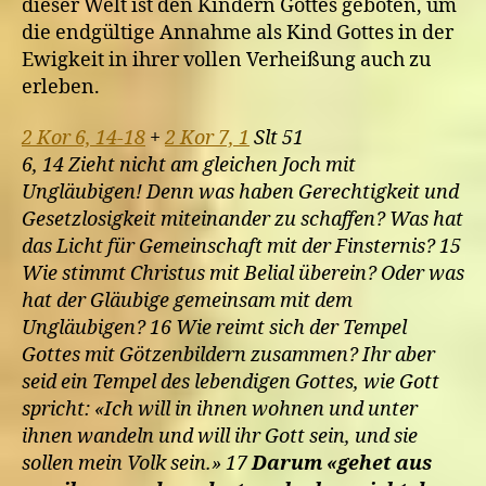
dieser Welt ist den Kindern Gottes geboten, um
die endgültige Annahme als Kind Gottes in der
Ewigkeit in ihrer vollen Verheißung auch zu
erleben.
2 Kor 6, 14-18
+
2 Kor 7, 1
Slt 51
6, 14 Zieht nicht am gleichen Joch mit
Ungläubigen! Denn was haben Gerechtigkeit und
Gesetzlosigkeit miteinander zu schaffen? Was hat
das Licht für Gemeinschaft mit der Finsternis? 15
Wie stimmt Christus mit Belial überein? Oder was
hat der Gläubige gemeinsam mit dem
Ungläubigen? 16 Wie reimt sich der Tempel
Gottes mit Götzenbildern zusammen? Ihr aber
seid ein Tempel des lebendigen Gottes, wie Gott
spricht: «Ich will in ihnen wohnen und unter
ihnen wandeln und will ihr Gott sein, und sie
sollen mein Volk sein.» 17
Darum «gehet aus