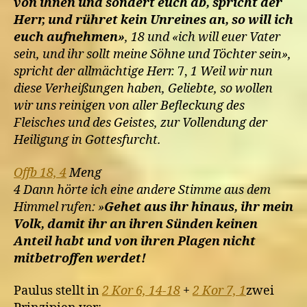
von ihnen und sondert euch ab, spricht der
Herr, und rühret kein Unreines an, so will ich
euch aufnehmen»
, 18 und «ich will euer Vater
sein, und ihr sollt meine Söhne und Töchter sein»,
spricht der allmächtige Herr.
7,
1 Weil wir nun
diese Verheißungen haben, Geliebte, so wollen
wir uns reinigen von aller Befleckung des
Fleisches und des Geistes, zur Vollendung der
Heiligung in Gottesfurcht.
Offb 18, 4
Meng
4 Dann hörte ich eine andere Stimme aus dem
Himmel rufen: »
Gehet aus ihr hinaus, ihr mein
Volk, damit ihr an ihren Sünden keinen
Anteil habt und von ihren Plagen nicht
mitbetroffen werdet!
Paulus stellt in
2 Kor 6, 14-18
+
2 Kor 7, 1
zwei