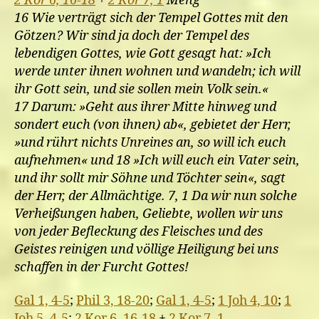
2 Kor 6, 16-18
+
2 Kor 7, 1
Meng
16 Wie verträgt sich der Tempel Gottes mit den
Götzen? Wir sind ja doch der Tempel des
lebendigen Gottes, wie Gott gesagt hat: »Ich
werde unter ihnen wohnen und wandeln; ich will
ihr Gott sein, und sie sollen mein Volk sein.«
17 Darum: »Geht aus ihrer Mitte hinweg und
sondert euch (von ihnen) ab«, gebietet der Herr,
»und rührt nichts Unreines an, so will ich euch
aufnehmen« und 18 »Ich will euch ein Vater sein,
und ihr sollt mir Söhne und Töchter sein«, sagt
der Herr, der Allmächtige. 7, 1 Da wir nun solche
Verheißungen haben, Geliebte, wollen wir uns
von jeder Befleckung des Fleisches und des
Geistes reinigen und völlige Heiligung bei uns
schaffen in der Furcht Gottes!
Gal 1, 4-5
;
Phil 3, 18-20
;
Gal 1, 4-5
;
1 Joh 4, 10
;
1
Joh 5, 4-5
;
2 Kor 6, 16-18
+
2 Kor 7, 1