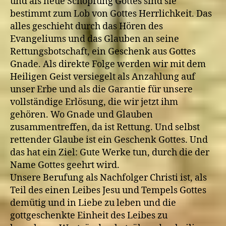
und als neue Schöpfung Gottes sind sie
bestimmt zum Lob von Gottes Herrlichkeit. Das
alles geschieht durch das Hören des
Evangeliums und das Glauben an seine
Rettungsbotschaft, ein Geschenk aus Gottes
Gnade. Als direkte Folge werden wir mit dem
Heiligen Geist versiegelt als Anzahlung auf
unser Erbe und als die Garantie für unsere
vollständige Erlösung, die wir jetzt ihm
gehören. Wo Gnade und Glauben
zusammentreffen, da ist Rettung. Und selbst
rettender Glaube ist ein Geschenk Gottes. Und
das hat ein Ziel: Gute Werke tun, durch die der
Name Gottes geehrt wird.
Unsere Berufung als Nachfolger Christi ist, als
Teil des einen Leibes Jesu und Tempels Gottes
demütig und in Liebe zu leben und die
gottgeschenkte Einheit des Leibes zu