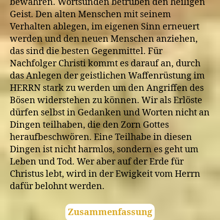
bewahren. Wortsünden betrüben den heiligen
Geist. Den alten Menschen mit seinem
Verhalten ablegen, im eigenen Sinn erneuert
werden und den neuen Menschen anziehen,
das sind die besten Gegenmittel. Für
Nachfolger Christi kommt es darauf an, durch
das Anlegen der geistlichen Waffenrüstung im
HERRN stark zu werden um den Angriffen des
Bösen widerstehen zu können. Wir als Erlöste
dürfen selbst in Gedanken und Worten nicht an
Dingen teilhaben, die den Zorn Gottes
heraufbeschwören. Eine Teilhabe in diesen
Dingen ist nicht harmlos, sondern es geht um
Leben und Tod. Wer aber auf der Erde für
Christus lebt, wird in der Ewigkeit vom Herrn
dafür belohnt werden.
Zusammenfassung