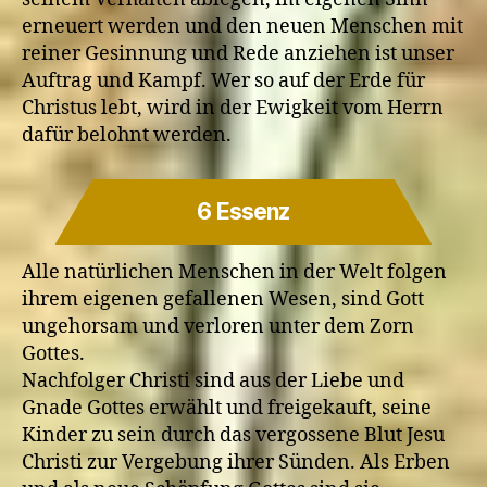
erneuert werden und den neuen Menschen mit
reiner Gesinnung und Rede anziehen ist unser
Auftrag und Kampf. Wer so auf der Erde für
Christus lebt, wird in der Ewigkeit vom Herrn
dafür belohnt werden.
6 Essenz
Alle natürlichen Menschen in der Welt folgen
ihrem eigenen gefallenen Wesen, sind Gott
ungehorsam und verloren unter dem Zorn
Gottes.
Nachfolger Christi sind aus der Liebe und
Gnade Gottes erwählt und freigekauft, seine
Kinder zu sein durch das vergossene Blut Jesu
Christi zur Vergebung ihrer Sünden. Als Erben