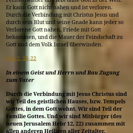
Fernstehender und lebt ohne Gott in der Welt.
Er kann Gott nicht nahen und ist verloren.
Durch die Verbindung mit Christus Jesus und
durch sein Blut und seine Gnade kann jeder so
Verlorene Gott nahen, Friede mit Gott
bekommen, und die Mauer der Feindschaft zu
Gott und dem Volk Israel überwinden.
Eph 2, 18-22
In einem Geist und Herrn und Bau Zugang
zum Vater
Durch die Verbindung mit Jesus Christus sind
wir Teil des geistlichen Hauses, bzw. Tempels
Gottes, in dem Gott wohnt. Wir sind Teil der
Familie Gottes. Und wir sind Mitbürger (des
neuen Jerusalem Hebr 12, 22) zusammen mit
allen anderen Heiligen aller Zeitalter.