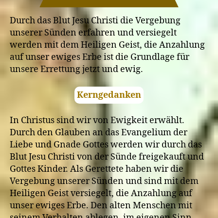
Nachfolger
Jesu
Durch das Blut Jesu Christi die Vergebung
verloren
unserer Sünden erfahren und versiegelt
gehen?
werden mit dem Heiligen Geist, die Anzahlung
auf unser ewiges Erbe ist die Grundlage für
unsere Errettung jetzt und ewig.
Kerngedanken
In Christus sind wir von Ewigkeit erwählt.
Durch den Glauben an das Evangelium der
Liebe und Gnade Gottes werden wir durch das
Blut Jesu Christi von der Sünde freigekauft und
Gottes Kinder. Als Gerettete haben wir die
Vergebung unserer Sünden und sind mit dem
Heiligen Geist versiegelt, die Anzahlung auf
unser ewiges Erbe. Den alten Menschen mit
seinem Verhalten ablegen, im eigenen Sinn