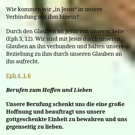
Wie kommen wir „in Jesus“ in unsere
Verbindung mit ihm hinein?
Durch den Glauben an Jesus von unserer Seite
(Eph 3, 12). Wir sind mit Jesus durch unseren
Glauben an ihn verbunden und halten unsere
Beziehung zu ihm durch unseren Glauben an
ihn aufrecht.
Eph 4, 1-6
Berufen zum Hoffen und Lieben
Unsere Berufung schenkt uns die eine große
Hoffnung und beauftragt uns unsere
gottgeschenkte Einheit zu bewahren und uns
gegenseitig zu lieben.