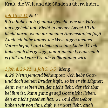
Kraft, die Welt und die Sünde zu überwinden.
Joh 15, 9-11
NeÜ
9 Ich habe euch genauso geliebt, wie der Vater
mich geliebt hat. Bleibt in meiner Liebe! 10 Ihr
bleibt darin, wenn ihr meinen Anweisungen folgt.
Auch ich habe immer die Weisungen meines
Vaters befolgt und bleibe in seiner Liebe. 11 Ich
habe euch das gesagt, damit meine Freude euch
erfüllt und eure Freude vollkommen wird.
1 Joh 4, 20-21
1 Joh 5, 1-5
Meng
4, 20 Wenn jemand behauptet: »Ich liebe Gott«
und doch seinen Bruder haßt, so ist er ein Lügner;
denn wer seinen Bruder nicht liebt, der sichtbar
bei ihm ist, kann ganz gewiß Gott nicht lieben,
den er nicht gesehen hat. 21 Und dies Gebot
haben wir von ihm, daß, wer Gott liebt, auch