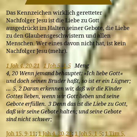
Nachfolger
Jesu
Das Kennzeichen wirklich geretteter
verloren
Nachfolger Jesu ist die Liebe zu Gott
gehen?
ausgedrückt im Halten seiner Gebote, die Liebe
zu den Glaubensgeschwistern und allen
Menschen. Wer eines davon nicht hat, ist kein
Nachfolger Jesu (mehr).
1 Joh 4, 20-21
1 Joh 5, 1-5
Meng
4, 20 Wenn jemand behauptet: »Ich liebe Gott«
und doch seinen Bruder haßt, so ist er ein Lügner;
… 5, 2 Daran erkennen wir, daß wir die Kinder
Gottes lieben, wenn wir Gott lieben und seine
Gebote erfüllen. 3 Denn das ist die Liebe zu Gott,
daß wir seine Gebote halten; und seine Gebote
sind nicht schwer;
Joh 15, 9-11
;
1 Joh 4, 20-21
;
1 Joh 5, 1-5
;
1 Tim 5,