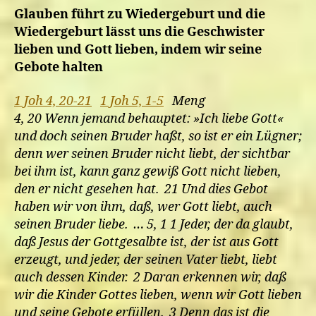
Glauben führt zu Wiedergeburt und die
Wiedergeburt lässt uns die Geschwister
lieben und Gott lieben, indem wir seine
Gebote halten
1 Joh 4, 20-21
1 Joh 5, 1-5
Meng
4, 20 Wenn jemand behauptet: »Ich liebe Gott«
und doch seinen Bruder haßt, so ist er ein Lügner;
denn wer seinen Bruder nicht liebt, der sichtbar
bei ihm ist, kann ganz gewiß Gott nicht lieben,
den er nicht gesehen hat. 21 Und dies Gebot
haben wir von ihm, daß, wer Gott liebt, auch
seinen Bruder liebe. … 5, 1 1 Jeder, der da glaubt,
daß Jesus der Gottgesalbte ist, der ist aus Gott
erzeugt, und jeder, der seinen Vater liebt, liebt
auch dessen Kinder. 2 Daran erkennen wir, daß
wir die Kinder Gottes lieben, wenn wir Gott lieben
und seine Gebote erfüllen. 3 Denn das ist die