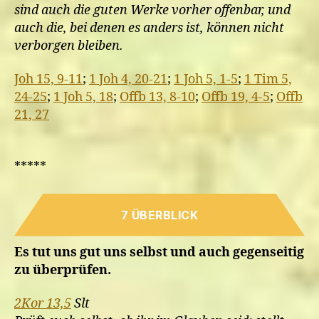
sind auch die guten Werke vorher offenbar, und
auch die, bei denen es anders ist, können nicht
verborgen bleiben.
Joh 15, 9-11
;
1 Joh 4, 20-21
;
1 Joh 5, 1-5
;
1 Tim 5,
24-25
;
1 Joh 5, 18
;
Offb 13, 8-10
;
Offb 19, 4-5
;
Offb
21, 27
*****
7 ÜBERBLICK
Es tut uns gut uns selbst und auch gegenseitig
zu überprüfen.
2Kor 13,5
Slt