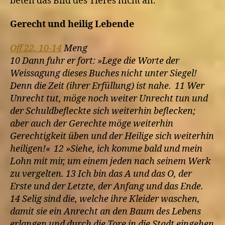
beten das Bild des Tieres nicht an.
Gerecht und heilig Lebende
Off 22, 10-14
Meng
10 Dann fuhr er fort: »Lege die Worte der
Weissagung dieses Buches nicht unter Siegel!
Denn die Zeit (ihrer Erfüllung) ist nahe. 11 Wer
Unrecht tut, möge noch weiter Unrecht tun und
der Schuldbefleckte sich weiterhin beflecken;
aber auch der Gerechte möge weiterhin
Gerechtigkeit üben und der Heilige sich weiterhin
heiligen!« 12 »Siehe, ich komme bald und mein
Lohn mit mir, um einem jeden nach seinem Werk
zu vergelten. 13 Ich bin das A und das O, der
Erste und der Letzte, der Anfang und das Ende.
14 Selig sind die, welche ihre Kleider waschen,
damit sie ein Anrecht an den Baum des Lebens
erlangen und durch die Tore in die Stadt eingehen