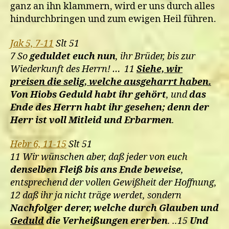
ganz an ihn klammern, wird er uns durch alles
hindurchbringen und zum ewigen Heil führen.
Jak 5, 7-11
Slt 51
7 So
geduldet euch nun
, ihr Brüder, bis zur
Wiederkunft des Herrn! … 11
Siehe, wir
preisen die selig, welche ausgeharrt haben.
Von Hiobs Geduld habt ihr gehört
, und
das
Ende des Herrn habt ihr gesehen; denn der
Herr ist voll Mitleid und Erbarmen
.
Hebr 6, 11-15
Slt 51
11 Wir wünschen aber, daß jeder von euch
denselben Fleiß bis ans Ende beweise
,
entsprechend der vollen Gewißheit der Hoffnung,
12 daß ihr ja nicht träge werdet, sondern
Nachfolger derer, welche durch Glauben und
Geduld
die Verheißungen ererben
. ..15
Und