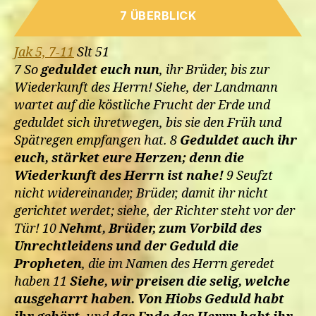
7 ÜBERBLICK
Jak 5, 7-11
Slt 51
7 So
geduldet euch nun
, ihr Brüder, bis zur
Wiederkunft des Herrn! Siehe, der Landmann
wartet auf die köstliche Frucht der Erde und
geduldet sich ihretwegen, bis sie den Früh und
Spätregen empfangen hat. 8
Geduldet auch ihr
euch, stärket eure Herzen; denn die
Wiederkunft des Herrn ist nahe!
9 Seufzt
nicht widereinander, Brüder, damit ihr nicht
gerichtet werdet; siehe, der Richter steht vor der
Tür! 10
Nehmt, Brüder, zum Vorbild des
Unrechtleidens und der Geduld die
Propheten
, die im Namen des Herrn geredet
haben 11
Siehe, wir preisen die selig, welche
ausgeharrt haben.
Von Hiobs Geduld habt