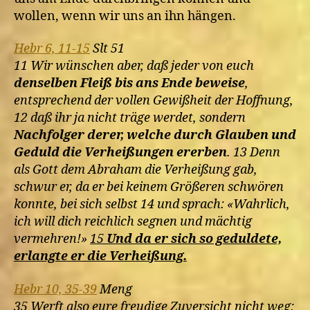
wollen, wenn wir uns an ihn hängen.
Hebr 6, 11-15
Slt 51
11 Wir wünschen aber, daß jeder von euch
denselben Fleiß bis ans Ende beweise
,
entsprechend der vollen Gewißheit der Hoffnung,
12 daß ihr ja nicht träge werdet, sondern
Nachfolger derer, welche durch Glauben und
Geduld die Verheißungen ererben
. 13 Denn
als Gott dem Abraham die Verheißung gab,
schwur er, da er bei keinem Größeren schwören
konnte, bei sich selbst 14 und sprach: «Wahrlich,
ich will dich reichlich segnen und mächtig
vermehren!»
15
Und da er sich so geduldete,
erlangte er die Verheißung.
Hebr 10, 35-39
Meng
35 Werft also eure freudige Zuversicht nicht weg: