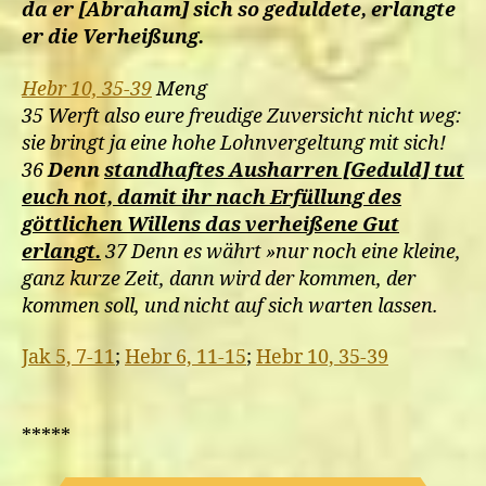
da er [Abraham] sich so geduldete, erlangte
er die Verheißung.
Hebr 10, 35-39
Meng
35 Werft also eure freudige Zuversicht nicht weg:
sie bringt ja eine hohe Lohnvergeltung mit sich!
36
Denn
standhaftes Ausharren [Geduld] tut
euch not, damit ihr nach Erfüllung des
göttlichen Willens das verheißene Gut
erlangt.
37 Denn es währt »nur noch eine kleine,
ganz kurze Zeit, dann wird der kommen, der
kommen soll, und nicht auf sich warten lassen.
Jak 5, 7-11
;
Hebr 6, 11-15
;
Hebr 10, 35-39
*****