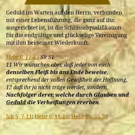
Nachfolger
Jesu
Geduld im Warten auf den Herrn, verbunden
verloren
mit einer Lebensführung, die ganz auf ihn
gehen?
ausgerichtet ist, ist die Schlüsselqualifikation
für die endgültige und glückselige Vereinigung
mit ihm bei seiner Wiederkunft.
Hebr 6, 11-15
Slt 51
11 Wir wünschen aber, daß jeder von euch
denselben Fleiß bis ans Ende beweise
,
entsprechend der vollen Gewißheit der Hoffnung,
12 daß ihr ja nicht träge werdet, sondern
Nachfolger derer, welche durch Glauben und
Geduld
die Verheißungen ererben
.
Jak 5, 7-11
;
Hebr 6, 11-15
;
Hebr 10, 35-39