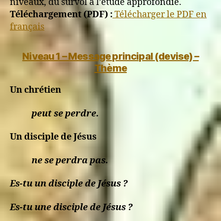
Nachfolger
niveaux, du survol à l’étude approfondie.
Jesu
Téléchargement (PDF) :
Télécharger le PDF en
verloren
français
gehen?
Niveau 1 – Message principal (devise) –
Thème
Un chrétien
peut se perdre.
Un disciple de Jésus
ne se perdra pas.
Es-tu un disciple de Jésus ?
Es-tu une disciple de Jésus ?