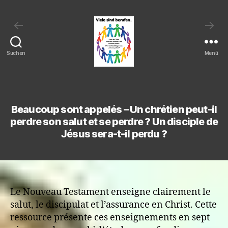
←
→
Suchen
Menü
Viele
sind
berufen:
Kann
Beaucoup sont appelés – Un chrétien peut-il
ein
perdre son salut et se perdre ? Un disciple de
Christ
Jésus sera-t-il perdu ?
sein
Heil
verlieren
und
verloren
Le Nouveau Testament enseigne clairement le
gehen?
salut, le discipulat et l’assurance en Christ. Cette
Wird
ressource présente ces enseignements en sept
ein