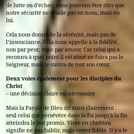
de lutte ou d’échec, nous pouvons être sûrs que
notre sécurité ne réside pas en nous, mais en
lui.
Cela nous donne de la sérénité, mais pas de
l’insouciance. Cela nous appelle à la fidélité,
non par peur, mais par amour. Car celui qui a
reconnu à quel point il est aimé ne fuira pas le
Seigneur, mais le suivra de tout son cœur.
Deux voies également pour les disciples du
Christ
– une décision claire est nécessaire
Mais la Parole de Dieu dit aussi clairement :
seul celui qui persévère dans la foi jusqu’à la fin
atteindra le but promis. Vivre en chrétien
signifie ne pas faiblir, mais rester fidèle. Il y a le