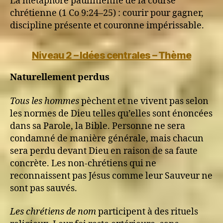
La métaphore paulinienne de la course
chrétienne (1 Co 9:24–25) : courir pour gagner,
discipline présente et couronne impérissable.
Niveau 2 – Idées centrales – Thème
Naturellement perdus
Tous les hommes
pèchent et ne vivent pas selon
les normes de Dieu telles qu’elles sont énoncées
dans sa Parole, la Bible. Personne ne sera
condamné de manière générale, mais chacun
sera perdu devant Dieu en raison de sa faute
concrète. Les non-chrétiens qui ne
reconnaissent pas Jésus comme leur Sauveur ne
sont pas sauvés.
Les chrétiens de nom
participent à des rituels