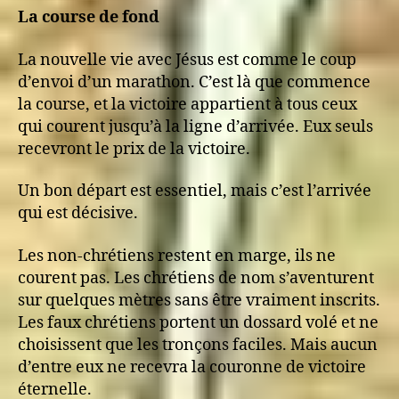
La course de fond
La nouvelle vie avec Jésus est comme le coup
d’envoi d’un marathon. C’est là que commence
la course, et la victoire appartient à tous ceux
qui courent jusqu’à la ligne d’arrivée. Eux seuls
recevront le prix de la victoire.
Un bon départ est essentiel, mais c’est l’arrivée
qui est décisive.
Les non-chrétiens restent en marge, ils ne
courent pas. Les chrétiens de nom s’aventurent
sur quelques mètres sans être vraiment inscrits.
Les faux chrétiens portent un dossard volé et ne
choisissent que les tronçons faciles. Mais aucun
d’entre eux ne recevra la couronne de victoire
éternelle.