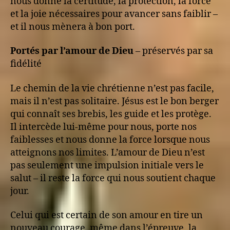
nous donne la certitude, la protection, la force
et la joie nécessaires pour avancer sans faiblir –
et il nous mènera à bon port.
Portés par l’amour de Dieu
– préservés par sa
fidélité
Le chemin de la vie chrétienne n’est pas facile,
mais il n’est pas solitaire. Jésus est le bon berger
qui connaît ses brebis, les guide et les protège.
Il intercède lui-même pour nous, porte nos
faiblesses et nous donne la force lorsque nous
atteignons nos limites. L’amour de Dieu n’est
pas seulement une impulsion initiale vers le
salut – il reste la force qui nous soutient chaque
jour.
Celui qui est certain de son amour en tire un
nouveau courage, même dans l’épreuve, la