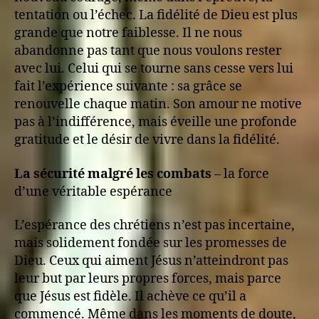
tentation ou l’échec. La fidélité de Dieu est plus
grande que notre faiblesse. Il ne nous
abandonne pas tant que nous voulons rester
avec lui. Celui qui se tourne sans cesse vers lui
fait l’expérience suivante : sa grâce se
renouvelle chaque matin. Son amour ne motive
pas à l’indifférence, mais éveille une profonde
gratitude et le désir de vivre dans la fidélité.
La sécurité malgré les combats
– la force
d’une véritable espérance
L’espérance des chrétiens n’est pas incertaine,
mais solidement fondée sur les promesses de
Dieu. Ceux qui aiment Jésus n’atteindront pas
leur but par leurs propres forces, mais parce
que Jésus est fidèle. Il achève ce qu’il a
commencé. Même dans les moments de doute,