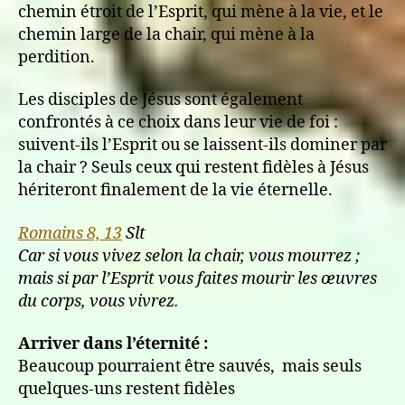
chemin étroit de l’Esprit, qui mène à la vie, et le
chemin large de la chair, qui mène à la
perdition.
Les disciples de Jésus sont également
confrontés à ce choix dans leur vie de foi :
suivent-ils l’Esprit ou se laissent-ils dominer par
la chair ? Seuls ceux qui restent fidèles à Jésus
hériteront finalement de la vie éternelle.
Romains 8, 13
Slt
Car si vous vivez selon la chair, vous mourrez ;
mais si par l’Esprit vous faites mourir les œuvres
du corps, vous vivrez.
Arriver dans l’éternité :
Beaucoup pourraient être sauvés, mais seuls
quelques-uns restent fidèles